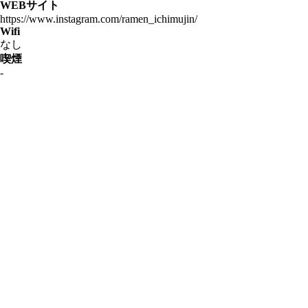
WEBサイト
https://www.instagram.com/ramen_ichimujin/
Wifi
なし
喫煙
-