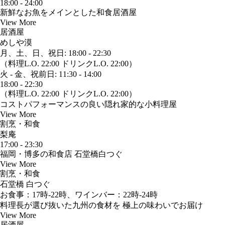
18:00 - 24:00
新鮮なお魚をメインとした和食居酒屋
View More
居酒屋
めしや漠
月、土、日、祝日: 18:00 - 22:30
（料理L.O. 22:00 ドリンクL.O. 22:00）
火 - 金、祝前日: 11:30 - 14:00
18:00 - 22:30
（料理L.O. 22:00 ドリンクL.O. 22:00）
コストパフォーマンスの良い隠れ家的な小料理屋
View More
割烹・和食
梨庵
17:00 - 23:30
福岡・博多の和食店 石堂橋白つぐ
View More
割烹・和食
石堂橋 白つぐ
お食事：17時‐22時、ワインバー：22時‐24時
料理長が選び抜いた九州の食材を 極上の味わいでお届け
View More
居酒屋