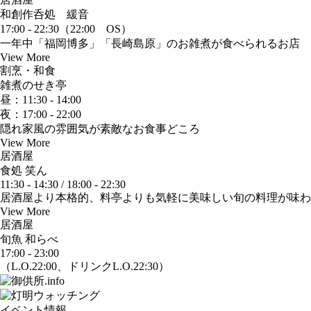
和創作呑処 緩音
17:00 - 22:30（22:00 OS）
一年中「福岡博多」「長崎島原」のお雑煮が食べられるお店
View More
割烹・和食
雑煮のせき亭
昼：11:30 - 14:00
夜：17:00 - 22:00
隠れ家風の雰囲気が素敵なお食事どころ
View More
居酒屋
食処 笑ん
11:30 - 14:30 / 18:00 - 22:30
居酒屋より本格的、料亭よりも気軽に美味しい旬の料理が味わ
View More
居酒屋
旬魚 和らべ
17:00 - 23:00
（L.O.22:00、ドリンクL.O.22:30）
イベント情報