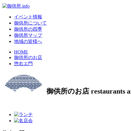
イベント情報
御供所について
御供所の四季
御供所マップ
地域の皆様へ
HOME
御供所のお店
惣右エ門
御供所のお店
restaurants 