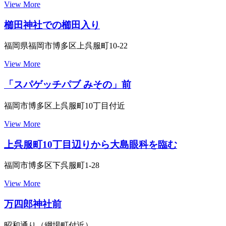
View More
櫛田神社での櫛田入り
福岡県福岡市博多区上呉服町10-22
View More
「スパゲッチパブ みその」前
福岡市博多区上呉服町10丁目付近
View More
上呉服町10丁目辺りから大島眼科を臨む
福岡市博多区下呉服町1-28
View More
万四郎神社前
昭和通り（綱場町付近）