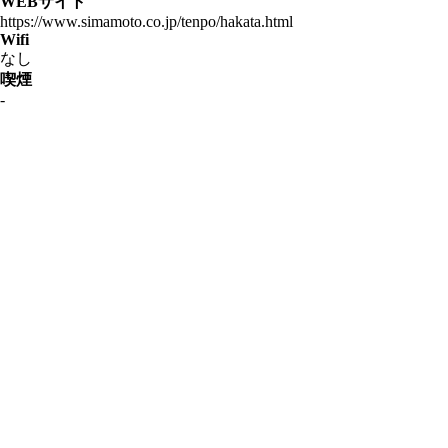
WEBサイト
https://www.simamoto.co.jp/tenpo/hakata.html
Wifi
なし
喫煙
-